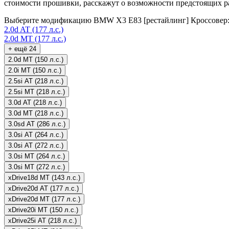
стоимости прошивки, расскажут о возможности предстоящих раб
Выберите модификацию BMW X3 E83 [рестайлинг] Кроссовер
2.0d AT (177 л.с.)
2.0d MT (177 л.с.)
+ ещё 24
2.0d MT (150 л.с.)
2.0i MT (150 л.с.)
2.5si AT (218 л.с.)
2.5si MT (218 л.с.)
3.0d AT (218 л.с.)
3.0d MT (218 л.с.)
3.0sd AT (286 л.с.)
3.0si AT (264 л.с.)
3.0si AT (272 л.с.)
3.0si MT (264 л.с.)
3.0si MT (272 л.с.)
xDrive18d MT (143 л.с.)
xDrive20d AT (177 л.с.)
xDrive20d MT (177 л.с.)
xDrive20i MT (150 л.с.)
xDrive25i AT (218 л.с.)