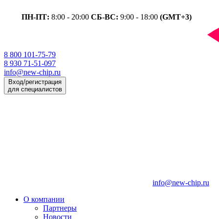
ПН-ПТ:
8:00 - 20:00
СБ-ВС:
9:00 - 18:00
(GMT+3)
8 800 101-75-79
8 930 71-51-097
info@new-chip.ru
Вход/регистрация
для специалистов
info@new-chip.ru
О компании
Партнеры
Новости