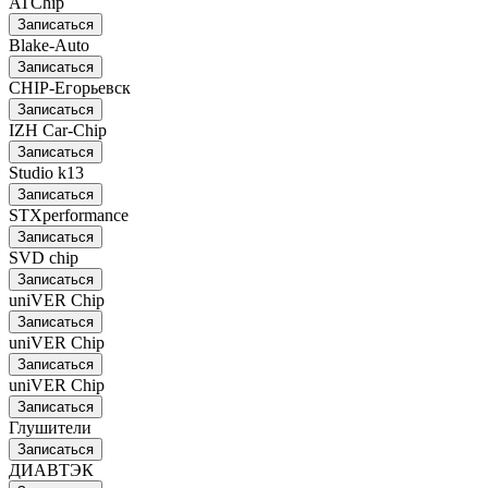
ATChip
Записаться
Blake-Auto
Записаться
CHIP-Егорьевск
Записаться
IZH Car-Chip
Записаться
Studio k13
Записаться
STXperformance
Записаться
SVD chip
Записаться
uniVER Chip
Записаться
uniVER Chip
Записаться
uniVER Chip
Записаться
Глушители
Записаться
ДИАВТЭК