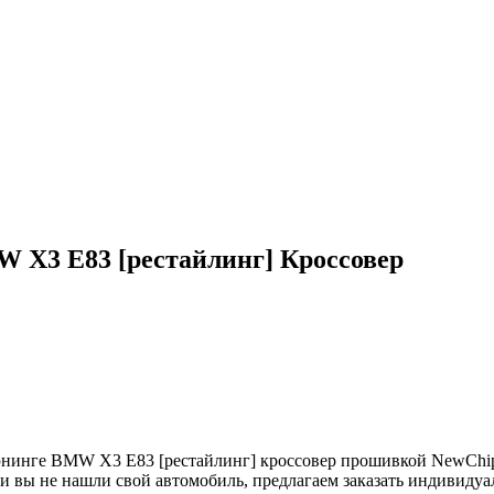
 X3 E83 [рестайлинг] Кроссовер
инге BMW X3 E83 [рестайлинг] кроссовер прошивкой NewChip, п
ли вы не нашли свой автомобиль, предлагаем заказать индивиду