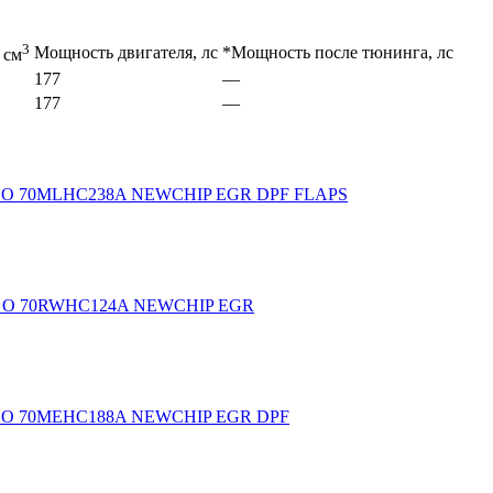
3
Мощность двигателя, лс
*Мощность после тюнинга, лс
 см
177
—
177
—
A O 70MLHC238A NEWCHIP EGR DPF FLAPS
A O 70RWHC124A NEWCHIP EGR
A O 70MEHC188A NEWCHIP EGR DPF