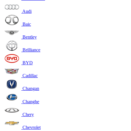
Audi
Baic
Bentley
Brilliance
BYD
Cadillac
Changan
Changhe
Chery
Chevrolet