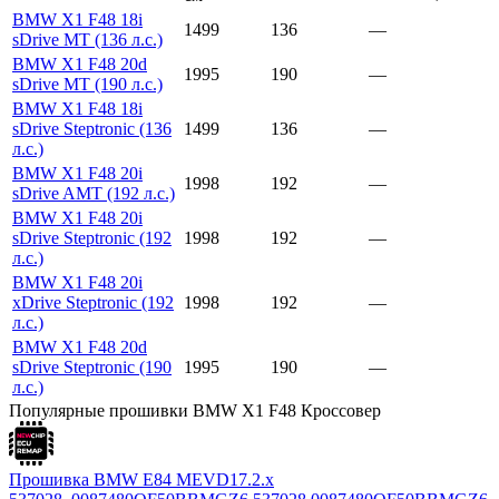
BMW X1 F48 18i
1499
136
—
sDrive MT (136 л.с.)
BMW X1 F48 20d
1995
190
—
sDrive MT (190 л.с.)
BMW X1 F48 18i
sDrive Steptronic (136
1499
136
—
л.с.)
BMW X1 F48 20i
1998
192
—
sDrive AMT (192 л.с.)
BMW X1 F48 20i
sDrive Steptronic (192
1998
192
—
л.с.)
BMW X1 F48 20i
xDrive Steptronic (192
1998
192
—
л.с.)
BMW X1 F48 20d
sDrive Steptronic (190
1995
190
—
л.с.)
Популярные прошивки BMW X1 F48 Кроссовер
Прошивка BMW E84 MEVD17.2.x