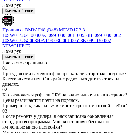
3 990
руб.
Купить в 1 клик
Прошивка BMW F48 (B48) MEVD17.2.3
10SW017264_00360A_099_030_001_00553B_099_030_002
10SW017264 00360A 099 030 001 00553B 099 030 002
NEWCHIP E2
3 990
руб.
Купить в 1 клик
Нас часто спрашивают
01
При удалении сажевого фильтра, катализатор тоже под нож?
Категорически нет. Он крайне редко выходит из строя на
дизелях.
02
Как отличается рефлеш ЭБУ на радиорынке и в автосервисе?
Цены различаются почти на порядок.
Примерно так, как фильм в кинотеатре от пиратской "вебки".
03
После ремонта у дилера, в блок записана обновленная
стандартная программа. Мне восстановят бесплатно,
купленные мною настройки?
Мы в таком случае, всегда идем навстречу заказчику и