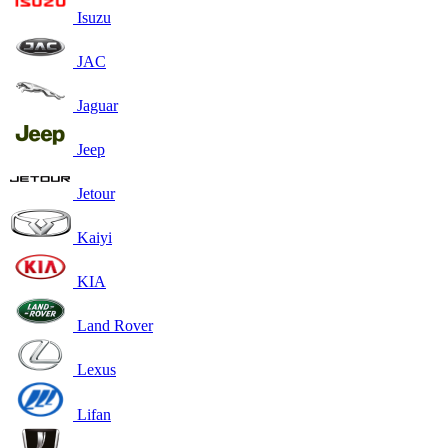
Isuzu
JAC
Jaguar
Jeep
Jetour
Kaiyi
KIA
Land Rover
Lexus
Lifan