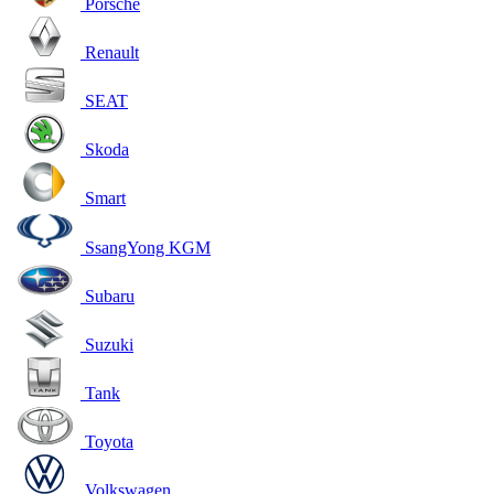
Porsche
Renault
SEAT
Skoda
Smart
SsangYong KGM
Subaru
Suzuki
Tank
Toyota
Volkswagen