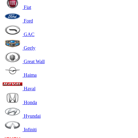
Fiat
Ford
GAC
Geely
Great Wall
Haima
Haval
Honda
Hyundai
Infiniti