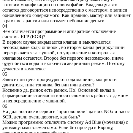
готовим модификацию на новом файле. Владельцу авто
остается договориться непосредственно с мастером, о записи
обновленного содержимого. Как правило, мастер или запишет
в рамках гарантии или возьмет небольшие деньги.
04
Чем отличается программное и аппаратное отключение
системы ЕГР (EGR)?
В первом случае закрывается клапан и выключаются
необходимые коды ошибок , во втором канал рециркуляции
перекрывается заглушкой, но управление и контроль за
клапаном остаются. Второе без первого невозможно, иначе
будут биться коды и включится аварийный режим. Поэтому
делается в комплексе.
05
Зависит ли цена процедуры от года машины, мощности
двигателя, типа топлива, бензин или дизель?
Косвенно да, рынок есть рынок. Но! Основной вклад в
формирование стоимости вносит сложность работы с дампом
и непосредственно с машиной.
06
На диагностике в сервисе "приговорили" датчик NOx и насос
SCR, детали очень дорогие, как быть?
Можно программно отключить систему Ad Blue (мочевина) с
упомянутыми элементами. Если без проезда в Европу,
решение вполне целесообразное.