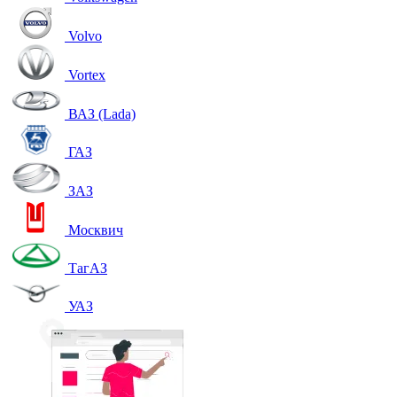
Volvo
Vortex
ВАЗ (Lada)
ГАЗ
ЗАЗ
Москвич
ТагАЗ
УАЗ