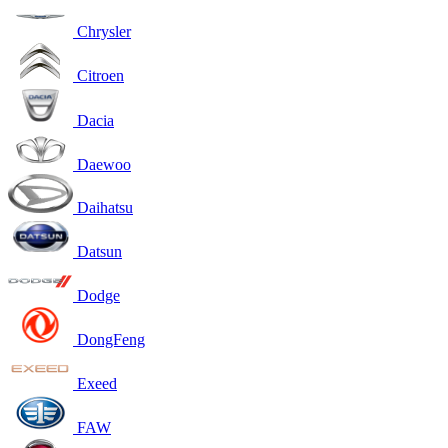
Chrysler
Citroen
Dacia
Daewoo
Daihatsu
Datsun
Dodge
DongFeng
Exeed
FAW