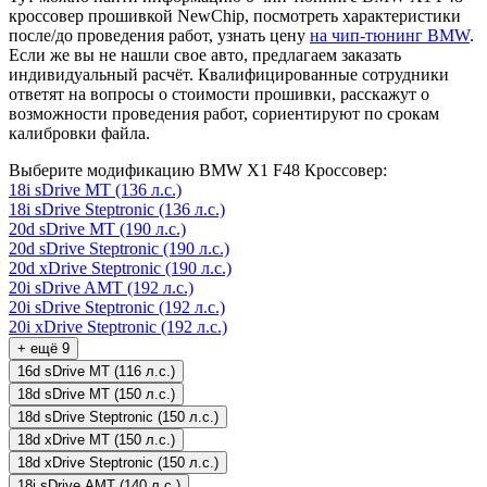
кроссовер прошивкой NewChip, посмотреть характеристики
после/до проведения работ, узнать цену
на чип-тюнинг BMW
.
Если же вы не нашли свое авто, предлагаем заказать
индивидуальный расчёт. Квалифицированные сотрудники
ответят на вопросы о стоимости прошивки, расскажут о
возможности проведения работ, сориентируют по срокам
калибровки файла.
Выберите модификацию BMW X1 F48 Кроссовер:
18i sDrive MT (136 л.с.)
18i sDrive Steptronic (136 л.с.)
20d sDrive MT (190 л.с.)
20d sDrive Steptronic (190 л.с.)
20d xDrive Steptronic (190 л.с.)
20i sDrive AMT (192 л.с.)
20i sDrive Steptronic (192 л.с.)
20i xDrive Steptronic (192 л.с.)
+ ещё 9
16d sDrive MT (116 л.с.)
18d sDrive MT (150 л.с.)
18d sDrive Steptronic (150 л.с.)
18d xDrive MT (150 л.с.)
18d xDrive Steptronic (150 л.с.)
18i sDrive AMT (140 л.с.)