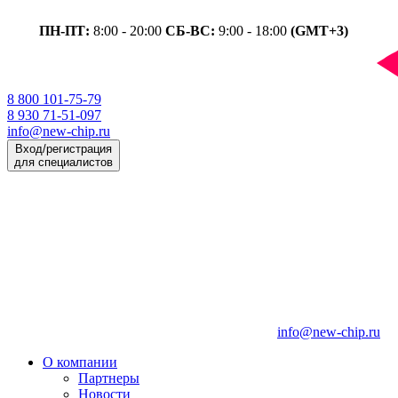
ПН-ПТ:
8:00 - 20:00
СБ-ВС:
9:00 - 18:00
(GMT+3)
8 800 101-75-79
8 930 71-51-097
info@new-chip.ru
Вход/регистрация
для специалистов
info@new-chip.ru
О компании
Партнеры
Новости