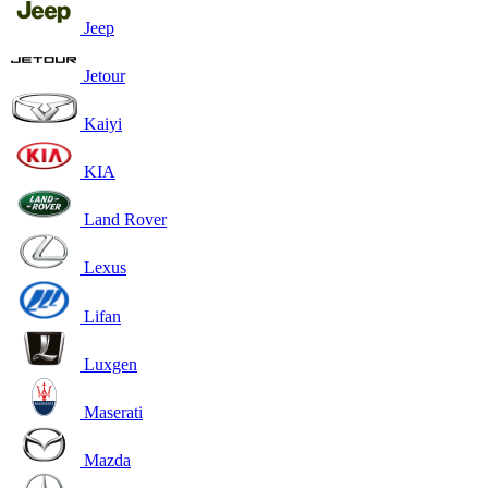
Jeep
Jetour
Kaiyi
KIA
Land Rover
Lexus
Lifan
Luxgen
Maserati
Mazda