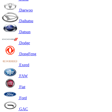
Daewoo
Daihatsu
Datsun
Dodge
DongFeng
Exeed
FAW
Fiat
Ford
GAC