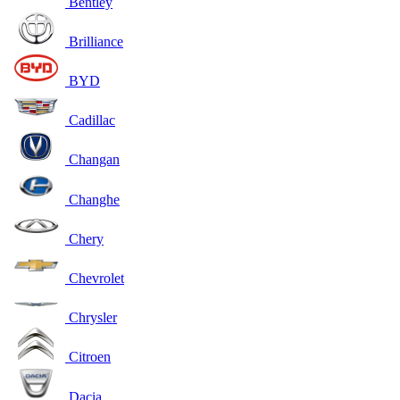
Bentley
Brilliance
BYD
Cadillac
Changan
Changhe
Chery
Chevrolet
Chrysler
Citroen
Dacia