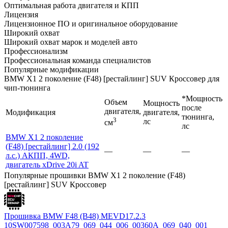
Оптимальная работа двигателя и КПП
Лицензия
Лицензионное ПО и оригинальное оборудование
Широкий охват
Широкий охват марок и моделей авто
Профессионализм
Профессиональная команда специалистов
Популярные модификации
BMW X1 2 поколение (F48) [рестайлинг] SUV Кроссовер для
чип-тюнинга
*Мощность
Объем
Мощность
после
двигателя,
Модификация
двигателя,
тюнинга,
3
лс
см
лс
BMW X1 2 поколение
(F48) [рестайлинг] 2.0 (192
—
—
—
л.с.) АКПП, 4WD,
двигатель xDrive 20i AT
Популярные прошивки BMW X1 2 поколение (F48)
[рестайлинг] SUV Кроссовер
Прошивка BMW F48 (B48) MEVD17.2.3
10SW007598_003A79_069_044_006_00360A_069_040_001