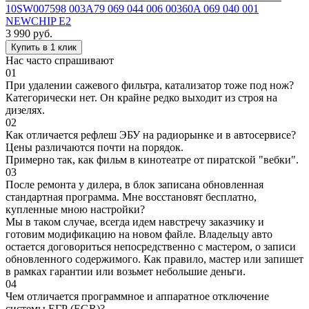
10SW007598 003A79 069 044 006 00360A 069 040 001
NEWCHIP E2
3 990
руб.
Купить в 1 клик
Нас часто спрашивают
01
При удалении сажевого фильтра, катализатор тоже под нож?
Категорически нет. Он крайне редко выходит из строя на
дизелях.
02
Как отличается рефлеш ЭБУ на радиорынке и в автосервисе?
Цены различаются почти на порядок.
Примерно так, как фильм в кинотеатре от пиратской "вебки".
03
После ремонта у дилера, в блок записана обновленная
стандартная программа. Мне восстановят бесплатно,
купленные мною настройки?
Мы в таком случае, всегда идем навстречу заказчику и
готовим модификацию на новом файле. Владельцу авто
остается договориться непосредственно с мастером, о записи
обновленного содержимого. Как правило, мастер или запишет
в рамках гарантии или возьмет небольшие деньги.
04
Чем отличается программное и аппаратное отключение
системы ЕГР (EGR)?