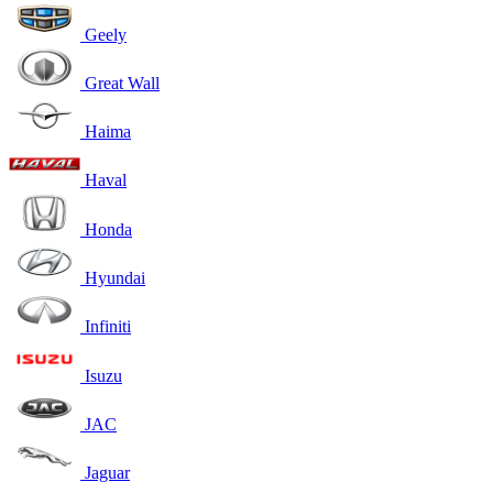
Geely
Great Wall
Haima
Haval
Honda
Hyundai
Infiniti
Isuzu
JAC
Jaguar