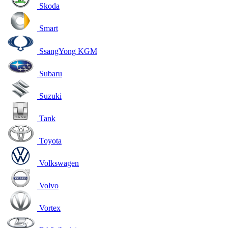
Skoda
Smart
SsangYong KGM
Subaru
Suzuki
Tank
Toyota
Volkswagen
Volvo
Vortex