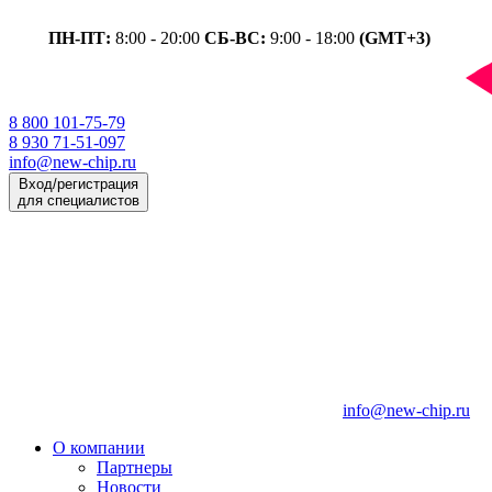
ПН-ПТ:
8:00 - 20:00
СБ-ВС:
9:00 - 18:00
(GMT+3)
8 800 101-75-79
8 930 71-51-097
info@new-chip.ru
Вход/регистрация
для специалистов
info@new-chip.ru
О компании
Партнеры
Новости