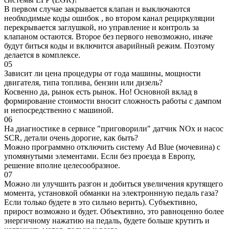
В первом случае закрывается клапан и выключаются
необходимые коды ошибок , во втором канал рециркуляции
перекрывается заглушкой, но управление и контроль за
клапаном остаются. Второе без первого невозможно, иначе
будут биться коды и включится аварийный режим. Поэтому
делается в комплексе.
05
Зависит ли цена процедуры от года машины, мощности
двигателя, типа топлива, бензин или дизель?
Косвенно да, рынок есть рынок. Но! Основной вклад в
формирование стоимости вносит сложность работы с дампом
и непосредственно с машиной.
06
На диагностике в сервисе "приговорили" датчик NOx и насос
SCR, детали очень дорогие, как быть?
Можно программно отключить систему Ad Blue (мочевина) с
упомянутыми элементами. Если без проезда в Европу,
решение вполне целесообразное.
07
Можно ли улучшить разгон и добиться увеличения крутящего
момента, установкой обманки на электроннную педаль газа?
Если только будете в это сильно верить). Субъективно,
прирост возможно и будет. Объективно, это равноценно более
энергичному нажатию на педаль, будете больше крутить и