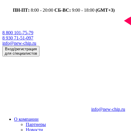
ПН-ПТ:
8:00 - 20:00
СБ-ВС:
9:00 - 18:00
(GMT+3)
8 800 101-75-79
8 930 71-51-097
info@new-chip.ru
Вход/регистрация
для специалистов
info@new-chip.ru
О компании
Партнеры
Новости