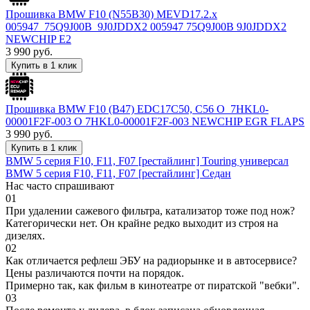
Прошивка BMW F10 (N55B30) MEVD17.2.x
005947_75Q9J00B_9J0JDDX2 005947 75Q9J00B 9J0JDDX2
NEWCHIP E2
3 990
руб.
Купить в 1 клик
Прошивка BMW F10 (B47) EDC17C50, C56 O_7HKL0-
00001F2F-003 O 7HKL0-00001F2F-003 NEWCHIP EGR FLAPS
3 990
руб.
Купить в 1 клик
BMW 5 серия F10, F11, F07 [рестайлинг] Touring универсал
BMW 5 серия F10, F11, F07 [рестайлинг] Седан
Нас часто спрашивают
01
При удалении сажевого фильтра, катализатор тоже под нож?
Категорически нет. Он крайне редко выходит из строя на
дизелях.
02
Как отличается рефлеш ЭБУ на радиорынке и в автосервисе?
Цены различаются почти на порядок.
Примерно так, как фильм в кинотеатре от пиратской "вебки".
03