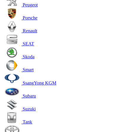
Peugeot
Porsche
Renault
SEAT
Skoda
Smart
SsangYong KGM
Subaru
Suzuki
Tank