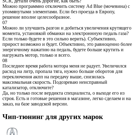
SCR, детали очень дорогие, как быть?
Можно программно отключить систему Ad Blue (мочевина) с
упомянутыми элементами. Если без проезда в Европу,
решение вполне целесообразное.
07
Можно ли улучшить разгон и добиться увеличения крутящего
момента, установкой обманки на электроннную педаль газа?
Если только будете в это сильно верить). Субъективно,
прирост возможно и будет. Объективно, это равноценно более
энергичному нажатию на педаль, будете больше крутить и
нагружать мотор, только и всего.
08
Последнее время работа мотора меня не радует. Увеличился
расход на литр, пропала тяга, нужно больше оборотов для
переключения акпп на передачу выше, снизилась
максимальная скорость. Подозреваю неисправный
катализатор, отключите?
Да, но только после вердикта специалиста, о выходе его из
строя. Есть и готовые решения в магазине, легко сделаем и на
заказ, на базе заводской версии.
Чип-тюнинг для других марок