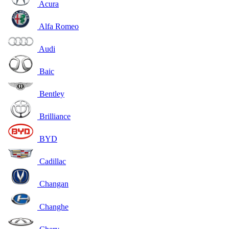
Acura
Alfa Romeo
Audi
Baic
Bentley
Brilliance
BYD
Cadillac
Changan
Changhe