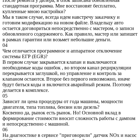
После ремонта у дилера, в блок записана обновленная
стандартная программа. Мне восстановят бесплатно,
купленные мною настройки?
Мы в таком случае, всегда идем навстречу заказчику и
готовим модификацию на новом файле. Владельцу авто
остается договориться непосредственно с мастером, о записи
обновленного содержимого. Как правило, мастер или запишет
в рамках гарантии или возьмет небольшие деньги.
04
Чем отличается программное и аппаратное отключение
системы ЕГР (EGR)?
В первом случае закрывается клапан и выключаются
необходимые коды ошибок , во втором канал рециркуляции
перекрывается заглушкой, но управление и контроль за
клапаном остаются. Второе без первого невозможно, иначе
будут биться коды и включится аварийный режим. Поэтому
делается в комплексе.
05
Зависит ли цена процедуры от года машины, мощности
двигателя, типа топлива, бензин или дизель?
Косвенно да, рынок есть рынок. Но! Основной вклад в
формирование стоимости вносит сложность работы с дампом
и непосредственно с машиной.
06
На диагностике в сервисе "приговорили" датчик NOx и насос