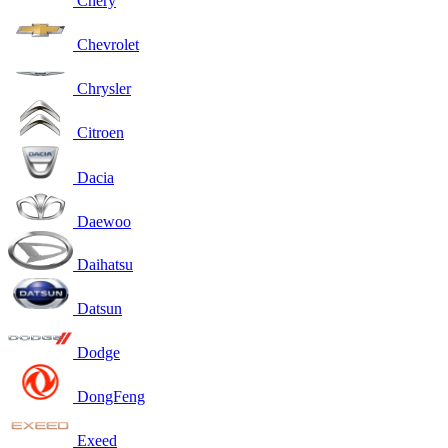
Chery
Chevrolet
Chrysler
Citroen
Dacia
Daewoo
Daihatsu
Datsun
Dodge
DongFeng
Exeed