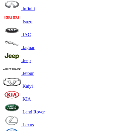
Infiniti
Isuzu
JAC
Jaguar
Jeep
Jetour
Kaiyi
KIA
Land Rover
Lexus