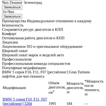
Чип-Тюнинг Зеленоград
Записаться
Эл-Чип
Записаться
Преимущества
Индивидуальное отношение к каждому
Безопасность
Сохраняется ресурс двигателя и КПП
Комфорт
Оптимальная работа двигателя и КПП
Лицензия
Лицензионное ПО и оригинальное оборудование
Широкий охват
Широкий охват марок и моделей авто
Профессионализм
Профессиональная команда специалистов
Популярные модификации
BMW 5 серия F10, F11, F07 [рестайлинг] Gran Turismo
лифтбэк для чип-тюнинга
*Мощность
Объем
Мощность
после
двигателя,
Модификация
двигателя,
тюнинга,
3
лс
см
лс
BMW 5 серия F10, F11, F07
[рестайлинг] 520d
1995
184
—