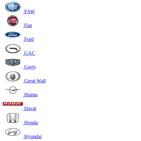
FAW
Fiat
Ford
GAC
Geely
Great Wall
Haima
Haval
Honda
Hyundai