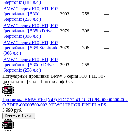
Steptronic (184 л.с.)
BMW 5 серия F10, F11, F07
[рестайлинг] 530d
2993
258
—
Steptronic (258 л.с.)
BMW 5 серия F10, F11, F07
[рестайлинг] 535i xDrive
2979
306
—
Steptronic (306 л.с.)
BMW 5 серия F10, F11, F07
[рестайлинг] 535i Steptronic
2979
306
—
(306 л.с.)
BMW 5 серия F10, F11, F07
[рестайлинг] 530d xDrive
2993
258
—
Steptronic (258 л.с.)
Популярные прошивки BMW 5 серия F10, F11, F07
[рестайлинг] Gran Turismo лифтбэк
Прошивка BMW F10 (N47) EDC17C41 O_7DPB-00000500-002
O 7DPB-00000500-002 NEWCHIP EGR DPF FLAPS
3 990
руб.
Купить в 1 клик