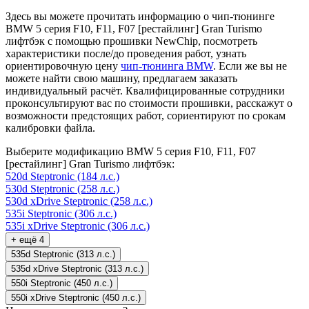
Здесь вы можете прочитать информацию о чип-тюнинге
BMW 5 серия F10, F11, F07 [рестайлинг] Gran Turismo
лифтбэк с помощью прошивки NewChip, посмотреть
характеристики после/до проведения работ, узнать
ориентировочную цену
чип-тюнинга BMW
. Если же вы не
можете найти свою машину, предлагаем заказать
индивидуальный расчёт. Квалифицированные сотрудники
проконсультируют вас по стоимости прошивки, расскажут о
возможности предстоящих работ, сориентируют по срокам
калибровки файла.
Выберите модификацию BMW 5 серия F10, F11, F07
[рестайлинг] Gran Turismo лифтбэк:
520d Steptronic (184 л.с.)
530d Steptronic (258 л.с.)
530d xDrive Steptronic (258 л.с.)
535i Steptronic (306 л.с.)
535i xDrive Steptronic (306 л.с.)
+ ещё 4
535d Steptronic (313 л.с.)
535d xDrive Steptronic (313 л.с.)
550i Steptronic (450 л.с.)
550i xDrive Steptronic (450 л.с.)