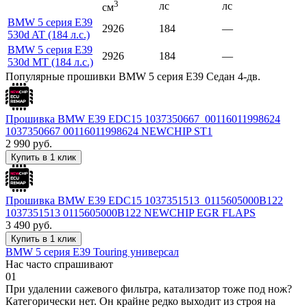
3
лс
лс
см
BMW 5 серия E39
2926
184
—
530d AT (184 л.с.)
BMW 5 серия E39
2926
184
—
530d MT (184 л.с.)
Популярные прошивки BMW 5 серия E39 Седан 4-дв.
Прошивка BMW E39 EDC15 1037350667_00116011998624
1037350667 00116011998624 NEWCHIP ST1
2 990
руб.
Купить в 1 клик
Прошивка BMW E39 EDC15 1037351513_0115605000B122
1037351513 0115605000B122 NEWCHIP EGR FLAPS
3 490
руб.
Купить в 1 клик
BMW 5 серия E39 Touring универсал
Нас часто спрашивают
01
При удалении сажевого фильтра, катализатор тоже под нож?
Категорически нет. Он крайне редко выходит из строя на