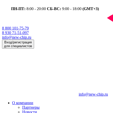
ПН-ПТ:
8:00 - 20:00
СБ-ВС:
9:00 - 18:00
(GMT+3)
8 800 101-75-79
8 930 71-51-097
info@new-chip.ru
Вход/регистрация
для специалистов
info@new-chip.ru
О компании
Партнеры
Новости