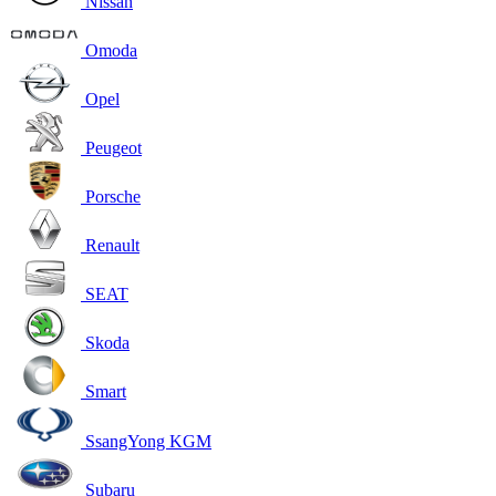
Nissan
Omoda
Opel
Peugeot
Porsche
Renault
SEAT
Skoda
Smart
SsangYong KGM
Subaru