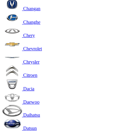
Changan
Changhe
Chery
Chevrolet
Chrysler
Citroen
Dacia
Daewoo
Daihatsu
Datsun