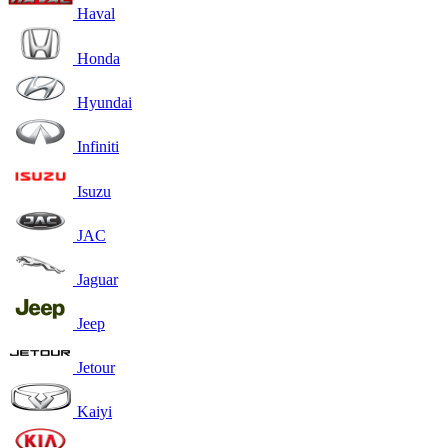
Haval
Honda
Hyundai
Infiniti
Isuzu
JAC
Jaguar
Jeep
Jetour
Kaiyi