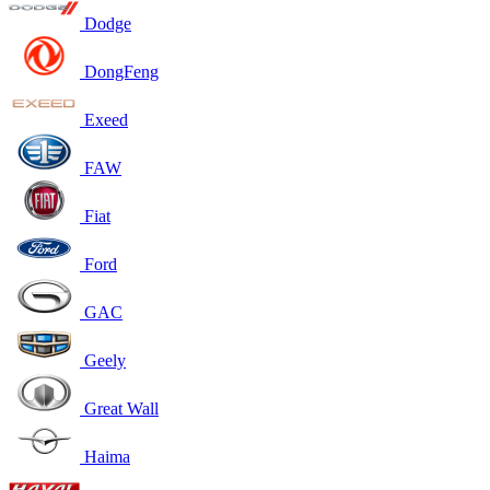
Dodge
DongFeng
Exeed
FAW
Fiat
Ford
GAC
Geely
Great Wall
Haima