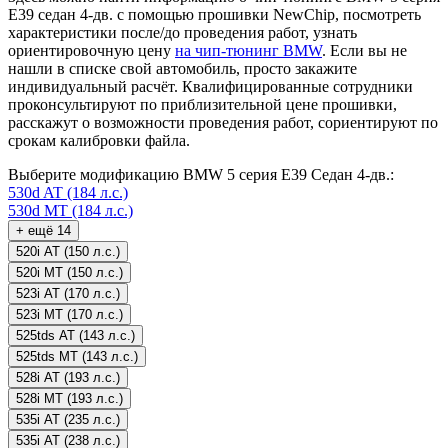
E39 седан 4-дв. с помощью прошивки NewChip, посмотреть
характеристики после/до проведения работ, узнать
ориентировочную цену
на чип-тюнинг BMW
. Если вы не
нашли в списке свой автомобиль, просто закажите
индивидуальный расчёт. Квалифицированные сотрудники
проконсультируют по приблизительной цене прошивки,
расскажут о возможности проведения работ, сориентируют по
срокам калибровки файла.
Выберите модификацию BMW 5 серия E39 Седан 4-дв.:
530d AT (184 л.с.)
530d MT (184 л.с.)
+ ещё 14
520i AT (150 л.с.)
520i MT (150 л.с.)
523i AT (170 л.с.)
523i MT (170 л.с.)
525tds AT (143 л.с.)
525tds MT (143 л.с.)
528i AT (193 л.с.)
528i MT (193 л.с.)
535i AT (235 л.с.)
535i AT (238 л.с.)