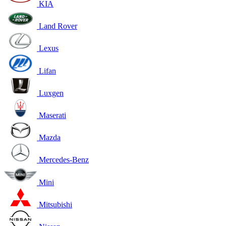
KIA
Land Rover
Lexus
Lifan
Luxgen
Maserati
Mazda
Mercedes-Benz
Mini
Mitsubishi