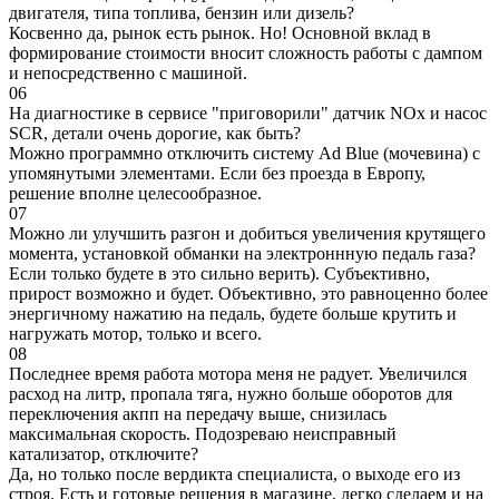
двигателя, типа топлива, бензин или дизель?
Косвенно да, рынок есть рынок. Но! Основной вклад в
формирование стоимости вносит сложность работы с дампом
и непосредственно с машиной.
06
На диагностике в сервисе "приговорили" датчик NOx и насос
SCR, детали очень дорогие, как быть?
Можно программно отключить систему Ad Blue (мочевина) с
упомянутыми элементами. Если без проезда в Европу,
решение вполне целесообразное.
07
Можно ли улучшить разгон и добиться увеличения крутящего
момента, установкой обманки на электроннную педаль газа?
Если только будете в это сильно верить). Субъективно,
прирост возможно и будет. Объективно, это равноценно более
энергичному нажатию на педаль, будете больше крутить и
нагружать мотор, только и всего.
08
Последнее время работа мотора меня не радует. Увеличился
расход на литр, пропала тяга, нужно больше оборотов для
переключения акпп на передачу выше, снизилась
максимальная скорость. Подозреваю неисправный
катализатор, отключите?
Да, но только после вердикта специалиста, о выходе его из
строя. Есть и готовые решения в магазине, легко сделаем и на