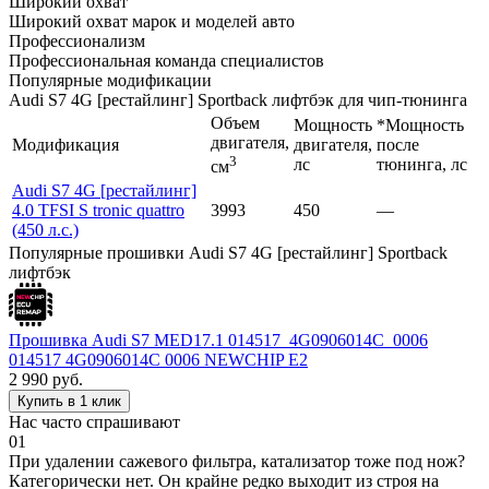
Широкий охват
Широкий охват марок и моделей авто
Профессионализм
Профессиональная команда специалистов
Популярные модификации
Audi S7 4G [рестайлинг] Sportback лифтбэк для чип-тюнинга
Объем
Мощность
*Мощность
двигателя,
Модификация
двигателя,
после
3
лс
тюнинга, лс
см
Audi S7 4G [рестайлинг]
4.0 TFSI S tronic quattro
3993
450
—
(450 л.с.)
Популярные прошивки Audi S7 4G [рестайлинг] Sportback
лифтбэк
Прошивка Audi S7 MED17.1 014517_4G0906014C_0006
014517 4G0906014C 0006 NEWCHIP E2
2 990
руб.
Купить в 1 клик
Нас часто спрашивают
01
При удалении сажевого фильтра, катализатор тоже под нож?
Категорически нет. Он крайне редко выходит из строя на