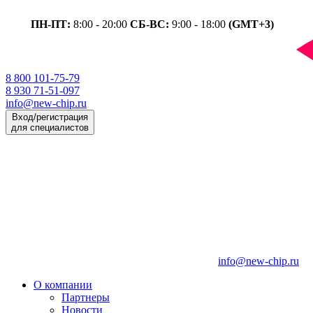
ПН-ПТ:
8:00 - 20:00
СБ-ВС:
9:00 - 18:00
(GMT+3)
8 800 101-75-79
8 930 71-51-097
info@new-chip.ru
Вход/регистрация
для специалистов
info@new-chip.ru
О компании
Партнеры
Новости