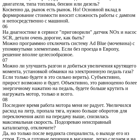
двигателя, типа топлива, бензин или дизель?
Косвенно да, рынок есть рынок. Но! Основной вклад в
формирование стоимости вносит сложность работы с дампом
и непосредственно с машиной.
06
На диагностике в сервисе "приговорили" датчик NOx и насос
SCR, детали очень дорогие, как быть?
Можно программно отключить систему Ad Blue (мочевина) с
упомянутыми элементами. Если без проезда в Европу,
решение вполне целесообразное.
07
Можно ли улучшить разгон и добиться увеличения крутящего
момента, установкой обманки на электроннную педаль газа?
Если только будете в это сильно верить). Субъективно,
прирост возможно и будет. Объективно, это равноценно более
энергичному нажатию на педаль, будете больше крутить и
нагружать мотор, только и всего.
08
Последнее время работа мотора меня не радует. Увеличился
расход на литр, пропала тяга, нужно больше оборотов для
переключения акпп на передачу выше, снизилась
максимальная скорость. Подозреваю неисправный
катализатор, отключите?
Да, но только после вердикта специалиста, о выходе его из
строя. Есть и готовые решения в магазине, легко сделаем и на