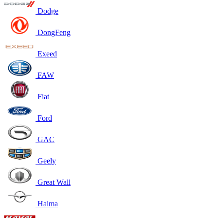
Dodge
DongFeng
Exeed
FAW
Fiat
Ford
GAC
Geely
Great Wall
Haima