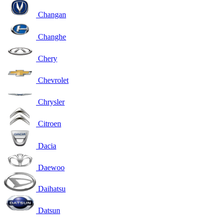
Changan
Changhe
Chery
Chevrolet
Chrysler
Citroen
Dacia
Daewoo
Daihatsu
Datsun