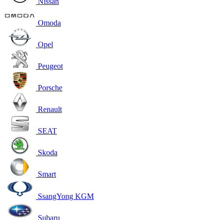
Nissan
Omoda
Opel
Peugeot
Porsche
Renault
SEAT
Skoda
Smart
SsangYong KGM
Subaru