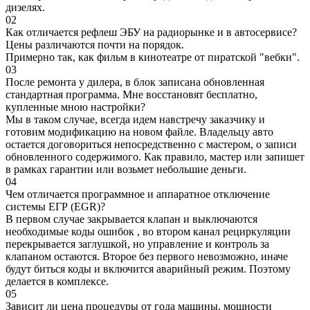
дизелях.
02
Как отличается рефлеш ЭБУ на радиорынке и в автосервисе?
Цены различаются почти на порядок.
Примерно так, как фильм в кинотеатре от пиратской "вебки".
03
После ремонта у дилера, в блок записана обновленная
стандартная программа. Мне восстановят бесплатно,
купленные мною настройки?
Мы в таком случае, всегда идем навстречу заказчику и
готовим модификацию на новом файле. Владельцу авто
остается договориться непосредственно с мастером, о записи
обновленного содержимого. Как правило, мастер или запишет
в рамках гарантии или возьмет небольшие деньги.
04
Чем отличается программное и аппаратное отключение
системы ЕГР (EGR)?
В первом случае закрывается клапан и выключаются
необходимые коды ошибок , во втором канал рециркуляции
перекрывается заглушкой, но управление и контроль за
клапаном остаются. Второе без первого невозможно, иначе
будут биться коды и включится аварийный режим. Поэтому
делается в комплексе.
05
Зависит ли цена процедуры от года машины, мощности