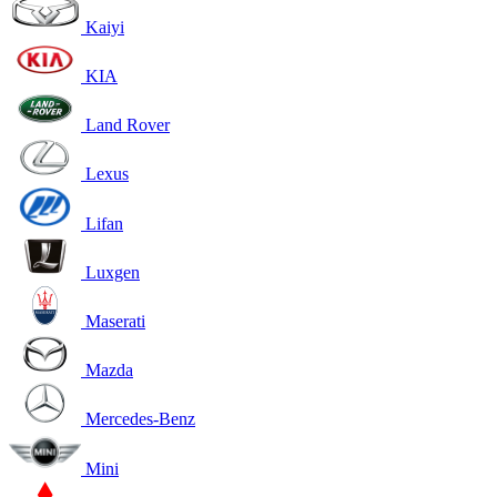
Kaiyi
KIA
Land Rover
Lexus
Lifan
Luxgen
Maserati
Mazda
Mercedes-Benz
Mini