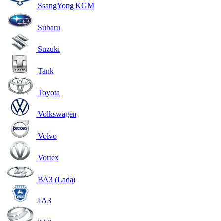
SsangYong KGM
Subaru
Suzuki
Tank
Toyota
Volkswagen
Volvo
Vortex
ВАЗ (Lada)
ГАЗ