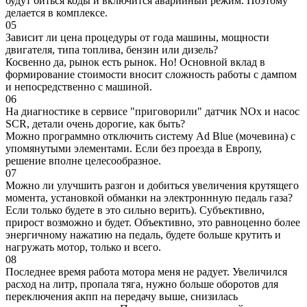
будут биться коды и включится аварийный режим. Поэтому
делается в комплексе.
05
Зависит ли цена процедуры от года машины, мощности
двигателя, типа топлива, бензин или дизель?
Косвенно да, рынок есть рынок. Но! Основной вклад в
формирование стоимости вносит сложность работы с дампом
и непосредственно с машиной.
06
На диагностике в сервисе "приговорили" датчик NOx и насос
SCR, детали очень дорогие, как быть?
Можно программно отключить систему Ad Blue (мочевина) с
упомянутыми элементами. Если без проезда в Европу,
решение вполне целесообразное.
07
Можно ли улучшить разгон и добиться увеличения крутящего
момента, установкой обманки на электроннную педаль газа?
Если только будете в это сильно верить). Субъективно,
прирост возможно и будет. Объективно, это равноценно более
энергичному нажатию на педаль, будете больше крутить и
нагружать мотор, только и всего.
08
Последнее время работа мотора меня не радует. Увеличился
расход на литр, пропала тяга, нужно больше оборотов для
переключения акпп на передачу выше, снизилась