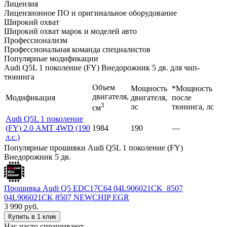
Лицензия
Лицензионное ПО и оригинальное оборудование
Широкий охват
Широкий охват марок и моделей авто
Профессионализм
Профессиональная команда специалистов
Популярные модификации
Audi Q5L 1 поколение (FY) Внедорожник 5 дв. для чип-
тюнинга
Объем
Мощность
*Мощность
двигателя,
Модификация
двигателя,
после
3
лс
тюнинга, лс
см
Audi Q5L 1 поколение
(FY) 2.0 AMT 4WD (190
1984
190
—
л.с.)
Популярные прошивки Audi Q5L 1 поколение (FY)
Внедорожник 5 дв.
Прошивка Audi Q5 EDC17C64 04L906021CK_8507
04L906021CK 8507 NEWCHIP EGR
3 990
руб.
Купить в 1 клик
Нас часто спрашивают