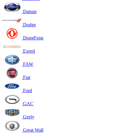
Datsun
Dodge
DongFeng
Exeed
FAW
Fiat
Ford
GAC
Geely
Great Wall