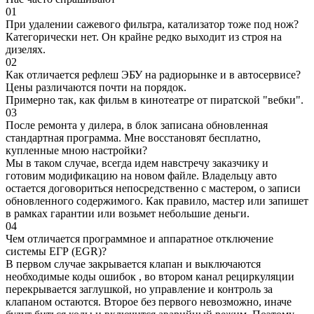
01
При удалении сажевого фильтра, катализатор тоже под нож?
Категорически нет. Он крайне редко выходит из строя на
дизелях.
02
Как отличается рефлеш ЭБУ на радиорынке и в автосервисе?
Цены различаются почти на порядок.
Примерно так, как фильм в кинотеатре от пиратской "вебки".
03
После ремонта у дилера, в блок записана обновленная
стандартная программа. Мне восстановят бесплатно,
купленные мною настройки?
Мы в таком случае, всегда идем навстречу заказчику и
готовим модификацию на новом файле. Владельцу авто
остается договориться непосредственно с мастером, о записи
обновленного содержимого. Как правило, мастер или запишет
в рамках гарантии или возьмет небольшие деньги.
04
Чем отличается программное и аппаратное отключение
системы ЕГР (EGR)?
В первом случае закрывается клапан и выключаются
необходимые коды ошибок , во втором канал рециркуляции
перекрывается заглушкой, но управление и контроль за
клапаном остаются. Второе без первого невозможно, иначе