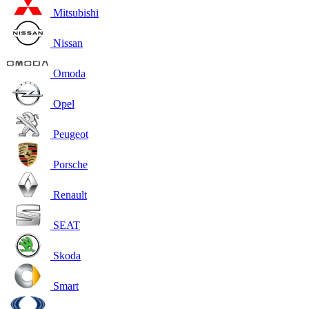
Mitsubishi
Nissan
Omoda
Opel
Peugeot
Porsche
Renault
SEAT
Skoda
Smart