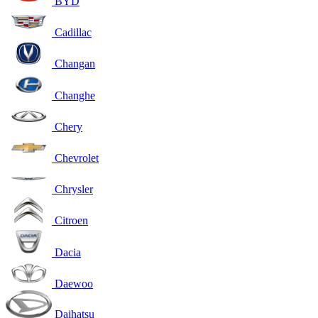
BYD
Cadillac
Changan
Changhe
Chery
Chevrolet
Chrysler
Citroen
Dacia
Daewoo
Daihatsu