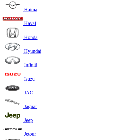
Haima
Haval
Honda
Hyundai
Infiniti
Isuzu
JAC
Jaguar
Jeep
Jetour