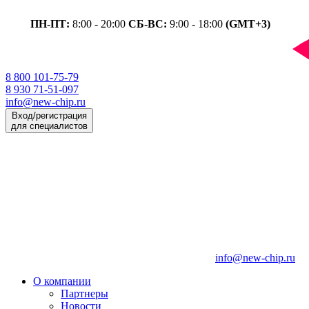
ПН-ПТ:
8:00 - 20:00
СБ-ВС:
9:00 - 18:00
(GMT+3)
8 800 101-75-79
8 930 71-51-097
info@new-chip.ru
Вход/регистрация
для специалистов
info@new-chip.ru
О компании
Партнеры
Новости