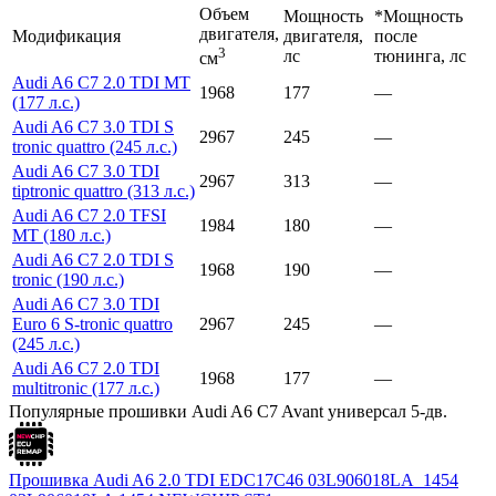
Объем
Мощность
*Мощность
двигателя,
Модификация
двигателя,
после
3
лс
тюнинга, лс
см
Audi A6 C7 2.0 TDI MT
1968
177
—
(177 л.с.)
Audi A6 C7 3.0 TDI S
2967
245
—
tronic quattro (245 л.с.)
Audi A6 C7 3.0 TDI
2967
313
—
tiptronic quattro (313 л.с.)
Audi A6 C7 2.0 TFSI
1984
180
—
MT (180 л.с.)
Audi A6 C7 2.0 TDI S
1968
190
—
tronic (190 л.с.)
Audi A6 C7 3.0 TDI
Euro 6 S-tronic quattro
2967
245
—
(245 л.с.)
Audi A6 C7 2.0 TDI
1968
177
—
multitronic (177 л.с.)
Популярные прошивки Audi A6 C7 Avant универсал 5-дв.
Прошивка Audi A6 2.0 TDI EDC17C46 03L906018LA_1454