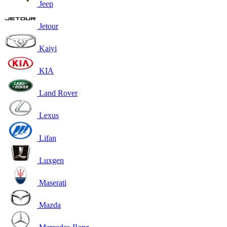
Jeep
Jetour
Kaiyi
KIA
Land Rover
Lexus
Lifan
Luxgen
Maserati
Mazda