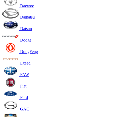
Daewoo
Daihatsu
Datsun
Dodge
DongFeng
Exeed
FAW
Fiat
Ford
GAC