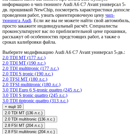
информацию о чип-тюнинге Audi A6 C7 Avant универсал 5-
дв. прошивкой NewChip, посмотреть характеристики допосле
проведения работ, узнать ориентировочную цену
чип-
тюнинга Audi
. Если же вы не можете найти свой автомобиль,
просто закажите индивидуальный расчёт. Специалисты
проконсультируют вас по приблизительной цене прошивки,
расскажут об особенностях предстоящих работ, а также о
сроках калибровки файла.
Выберите модификацию Audi A6 C7 Avant универсал 5-дв.:
2.0 TDI MT (177 л.с.)
2.0 TDI MT (190 л.с.)
2.0 TDI multitronic (177 л.с.)
2.0 TDI S tronic (190 л.с.)
2.0 TFSI MT (180 л.с.)
2.0 TFSI multitronic (180 л.с.)
3.0 TDI Euro 6 S-tronic quattro (245 л.с.)
3.0 TDI S tronic quattro (245 л.с.)
3.0 TDI tiptronic quattro (313 л.с.)
+ ещё 10
2.0 TDI MT (136 л.с.)
2.0 TDI multitronic (136 л.с.)
2.8 FSI MT (204 л.с.)
2.8 FSI multitronic (204 л.с.)