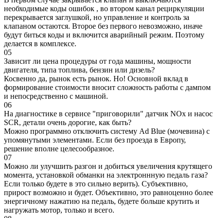
необходимые коды ошибок , во втором канал рециркуляции
перекрывается заглушкой, но управление и контроль за
клапаном остаются. Второе без первого невозможно, иначе
будут биться коды и включится аварийный режим. Поэтому
делается в комплексе.
05
Зависит ли цена процедуры от года машины, мощности
двигателя, типа топлива, бензин или дизель?
Косвенно да, рынок есть рынок. Но! Основной вклад в
формирование стоимости вносит сложность работы с дампом
и непосредственно с машиной.
06
На диагностике в сервисе "приговорили" датчик NOx и насос
SCR, детали очень дорогие, как быть?
Можно программно отключить систему Ad Blue (мочевина) с
упомянутыми элементами. Если без проезда в Европу,
решение вполне целесообразное.
07
Можно ли улучшить разгон и добиться увеличения крутящего
момента, установкой обманки на электроннную педаль газа?
Если только будете в это сильно верить). Субъективно,
прирост возможно и будет. Объективно, это равноценно более
энергичному нажатию на педаль, будете больше крутить и
нагружать мотор, только и всего.