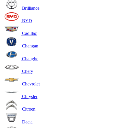
Brilliance
BYD
Cadillac
Changan
Changhe
Chery
Chevrolet
Chrysler
Citroen
Dacia