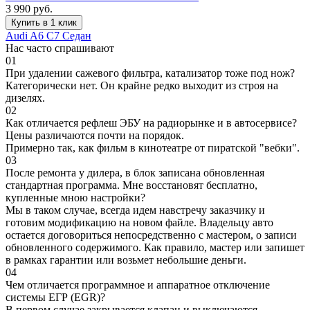
3 990
руб.
Купить в 1 клик
Audi A6 C7 Седан
Нас часто спрашивают
01
При удалении сажевого фильтра, катализатор тоже под нож?
Категорически нет. Он крайне редко выходит из строя на
дизелях.
02
Как отличается рефлеш ЭБУ на радиорынке и в автосервисе?
Цены различаются почти на порядок.
Примерно так, как фильм в кинотеатре от пиратской "вебки".
03
После ремонта у дилера, в блок записана обновленная
стандартная программа. Мне восстановят бесплатно,
купленные мною настройки?
Мы в таком случае, всегда идем навстречу заказчику и
готовим модификацию на новом файле. Владельцу авто
остается договориться непосредственно с мастером, о записи
обновленного содержимого. Как правило, мастер или запишет
в рамках гарантии или возьмет небольшие деньги.
04
Чем отличается программное и аппаратное отключение
системы ЕГР (EGR)?
В первом случае закрывается клапан и выключаются