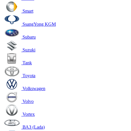
Smart
SsangYong KGM
Subaru
Suzuki
Tank
Toyota
Volkswagen
Volvo
Vortex
ВАЗ (Lada)