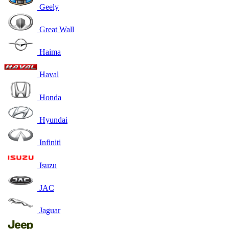
Geely
Great Wall
Haima
Haval
Honda
Hyundai
Infiniti
Isuzu
JAC
Jaguar