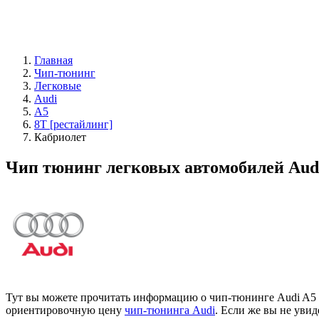
Главная
Чип-тюнинг
Легковые
Audi
A5
8T [рестайлинг]
Кабриолет
Чип тюнинг легковых автомобилей Audi
Тут вы можете прочитать информацию о чип-тюнинге Audi A5 8
ориентировочную цену
чип-тюнинга Audi
. Если же вы не уви