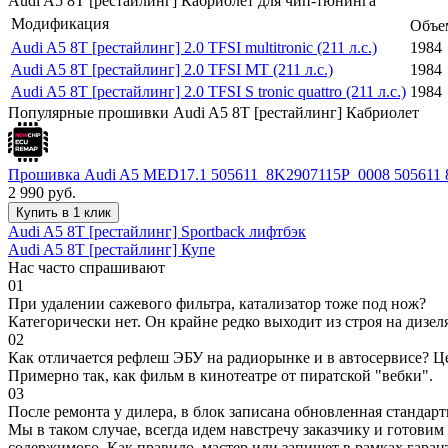
Audi A5 8T [рестайлинг] Кабриолет для чип-тюнинга
Модификация
Объем
Audi A5 8T [рестайлинг] 2.0 TFSI multitronic (211 л.с.)
1984
Audi A5 8T [рестайлинг] 2.0 TFSI MT (211 л.с.)
1984
Audi A5 8T [рестайлинг] 2.0 TFSI S tronic quattro (211 л.с.)
1984
Популярные прошивки Audi A5 8T [рестайлинг] Кабриолет
Прошивка Audi A5 MED17.1 505611_8K2907115P_0008 505611
2 990
руб.
Купить в 1 клик
Audi A5 8T [рестайлинг] Sportback лифтбэк
Audi A5 8T [рестайлинг] Купе
Нас часто спрашивают
01
При удалении сажевого фильтра, катализатор тоже под нож?
Категорически нет. Он крайне редко выходит из строя на дизел
02
Как отличается рефлеш ЭБУ на радиорынке и в автосервисе? Ц
Примерно так, как фильм в кинотеатре от пиратской "вебки".
03
После ремонта у дилера, в блок записана обновленная станда
Мы в таком случае, всегда идем навстречу заказчику и готови
содержимого. Как правило, мастер или запишет в рамках гаран