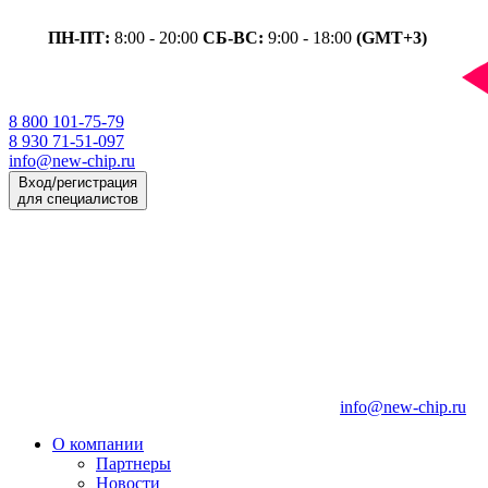
ПН-ПТ:
8:00 - 20:00
СБ-ВС:
9:00 - 18:00
(GMT+3)
8 800 101-75-79
8 930 71-51-097
info@new-chip.ru
Вход/регистрация
для специалистов
info@new-chip.ru
О компании
Партнеры
Новости