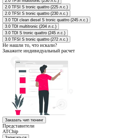
2.0 TFSI multitronic (230 л.с.)
2.0 TFSI S tronic quattro (225 л.с.)
2.0 TFSI S tronic quattro (230 л.с.)
3.0 TDI clean diesel S tronic quattro (245 л.с.)
3.0 TDI multitronic (204 л.с.)
3.0 TDI S tronic quattro (245 л.с.)
3.0 TFSI S tronic quattro (272 л.с.)
Не нашли то, что искали?
Закажите индивидуальный расчет
Заказать чип тюнинг
Представители
ATChip
Записаться