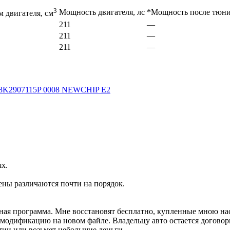
3
Мощность двигателя, лс
*Мощность после тюни
 двигателя, см
211
—
211
—
211
—
 8K2907115P 0008 NEWCHIP E2
ях.
ены различаются почти на порядок.
ртная программа. Мне восстановят бесплатно, купленные мною н
м модификацию на новом файле. Владельцу авто остается договор
тии или возьмет небольшие деньги.