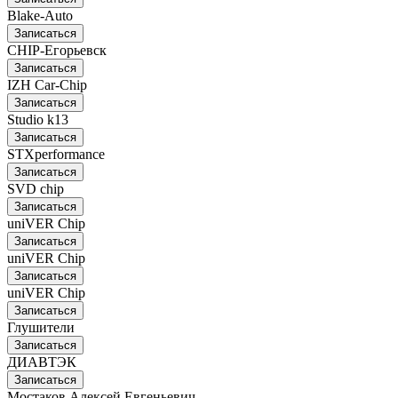
Blake-Auto
Записаться
CHIP-Егорьевск
Записаться
IZH Car-Chip
Записаться
Studio k13
Записаться
STXperformance
Записаться
SVD chip
Записаться
uniVER Chip
Записаться
uniVER Chip
Записаться
uniVER Chip
Записаться
Глушители
Записаться
ДИАВТЭК
Записаться
Мостаков Алексей Евгеньевич