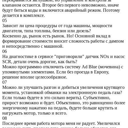
клапаном остаются. Второе без первого невозможно, иначе
будут биться коды и включится аварийный режим. Поэтому
делается в комплексе.
05
Зависит ли цена процедуры от года машины, мощности
двигателя, типа топлива, бензин или дизель?
Косвенно да, рынок есть рынок. Но! Основной вклад в
формирование стоимости вносит сложность работы с дампом
и непосредственно с машиной.
06
На диагностике в сервисе "приговорили" датчик NOx и насос
SCR, детали очень дорогие, как быть?
Можно программно отключить систему Ad Blue (мочевина) с
упомянутыми элементами. Если без проезда в Европу,
решение вполне целесообразное.
07
Можно ли улучшить разгон и добиться увеличения крутящего
момента, установкой обманки на электроннную педаль газа?
Если только будете в это сильно верить). Субъективно,
прирост возможно и будет. Объективно, это равноценно более
энергичному нажатию на педаль, будете больше крутить и
нагружать мотор, только и всего.
08
Последнее время работа мотора меня не радует. Увеличился