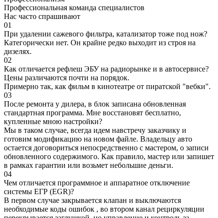
Профессиональная команда специалистов
Нас часто спрашивают
01
При удалении сажевого фильтра, катализатор тоже под нож?
Категорически нет. Он крайне редко выходит из строя на
дизелях.
02
Как отличается рефлеш ЭБУ на радиорынке и в автосервисе?
Цены различаются почти на порядок.
Примерно так, как фильм в кинотеатре от пиратской "вебки".
03
После ремонта у дилера, в блок записана обновленная
стандартная программа. Мне восстановят бесплатно,
купленные мною настройки?
Мы в таком случае, всегда идем навстречу заказчику и
готовим модификацию на новом файле. Владельцу авто
остается договориться непосредственно с мастером, о записи
обновленного содержимого. Как правило, мастер или запишет
в рамках гарантии или возьмет небольшие деньги.
04
Чем отличается программное и аппаратное отключение
системы ЕГР (EGR)?
В первом случае закрывается клапан и выключаются
необходимые коды ошибок , во втором канал рециркуляции
перекрывается заглушкой, но управление и контроль за