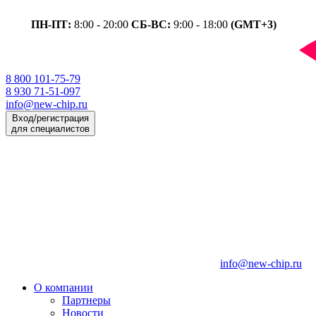
ПН-ПТ:
8:00 - 20:00
СБ-ВС:
9:00 - 18:00
(GMT+3)
8 800 101-75-79
8 930 71-51-097
info@new-chip.ru
Вход/регистрация
для специалистов
info@new-chip.ru
О компании
Партнеры
Новости