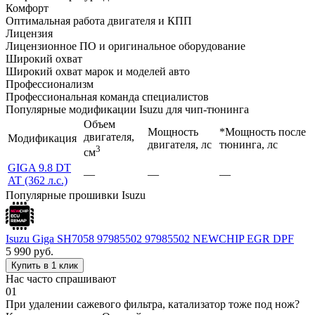
Комфорт
Оптимальная работа двигателя и КПП
Лицензия
Лицензионное ПО и оригинальное оборудование
Широкий охват
Широкий охват марок и моделей авто
Профессионализм
Профессиональная команда специалистов
Популярные модификации Isuzu для чип-тюнинга
Объем
Мощность
*Мощность после
двигателя,
Модификация
двигателя, лс
тюнинга, лс
3
см
GIGA 9.8 DT
—
—
—
AT (362 л.с.)
Популярные прошивки Isuzu
Isuzu Giga SH7058 97985502 97985502 NEWCHIP EGR DPF
5 990
руб.
Купить в 1 клик
Нас часто спрашивают
01
При удалении сажевого фильтра, катализатор тоже под нож?