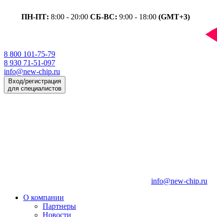
ПН-ПТ:
8:00 - 20:00
СБ-ВС:
9:00 - 18:00
(GMT+3)
8 800 101-75-79
8 930 71-51-097
info@new-chip.ru
Вход/регистрация
для специалистов
info@new-chip.ru
О компании
Партнеры
Новости