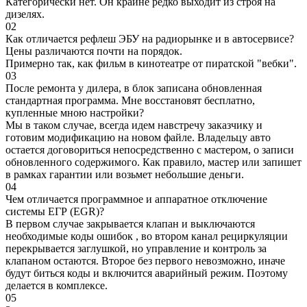
Категорически нет. Он крайне редко выходит из строя на
дизелях.
02
Как отличается рефлеш ЭБУ на радиорынке и в автосервисе?
Цены различаются почти на порядок.
Примерно так, как фильм в кинотеатре от пиратской "вебки".
03
После ремонта у дилера, в блок записана обновленная
стандартная программа. Мне восстановят бесплатно,
купленные мною настройки?
Мы в таком случае, всегда идем навстречу заказчику и
готовим модификацию на новом файле. Владельцу авто
остается договориться непосредственно с мастером, о записи
обновленного содержимого. Как правило, мастер или запишет
в рамках гарантии или возьмет небольшие деньги.
04
Чем отличается программное и аппаратное отключение
системы ЕГР (EGR)?
В первом случае закрывается клапан и выключаются
необходимые коды ошибок , во втором канал рециркуляции
перекрывается заглушкой, но управление и контроль за
клапаном остаются. Второе без первого невозможно, иначе
будут биться коды и включится аварийный режим. Поэтому
делается в комплексе.
05