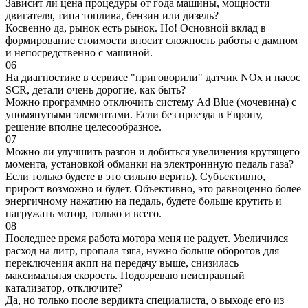
Зависит ли цена процедуры от года машины, мощности
двигателя, типа топлива, бензин или дизель?
Косвенно да, рынок есть рынок. Но! Основной вклад в
формирование стоимости вносит сложность работы с дампом
и непосредственно с машиной.
06
На диагностике в сервисе "приговорили" датчик NOx и насос
SCR, детали очень дорогие, как быть?
Можно программно отключить систему Ad Blue (мочевина) с
упомянутыми элементами. Если без проезда в Европу,
решение вполне целесообразное.
07
Можно ли улучшить разгон и добиться увеличения крутящего
момента, установкой обманки на электроннную педаль газа?
Если только будете в это сильно верить). Субъективно,
прирост возможно и будет. Объективно, это равноценно более
энергичному нажатию на педаль, будете больше крутить и
нагружать мотор, только и всего.
08
Последнее время работа мотора меня не радует. Увеличился
расход на литр, пропала тяга, нужно больше оборотов для
переключения акпп на передачу выше, снизилась
максимальная скорость. Подозреваю неисправный
катализатор, отключите?
Да, но только после вердикта специалиста, о выходе его из